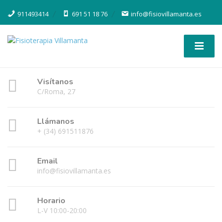
911493414
691 51 18 76
info@fisiovillamanta.es
Visítanos
C/Roma, 27
Llámanos
+ (34) 691511876
Email
info@fisiovillamanta.es
Horario
L-V 10:00-20:00