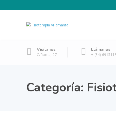
Visítanos
Llámanos
C/Roma, 27
+ (34) 691511
Categoría:
Fisio