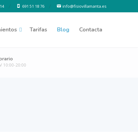
14
691 51 18 76
info@fisiovillamanta.es
ientos
Tarifas
Blog
Contacta
orario
V 10:00-20:00