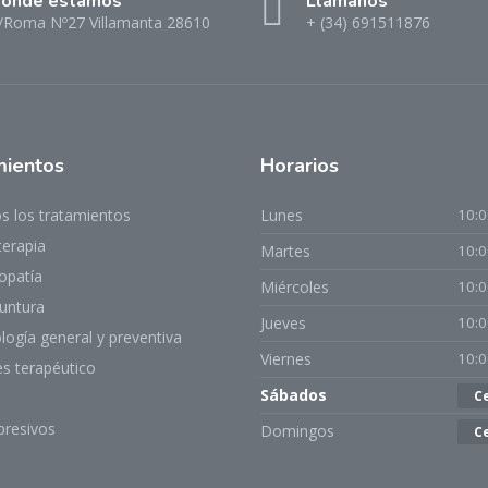
onde estamos
Llámanos
/Roma Nº27 Villamanta 28610
+ (34) 691511876
mientos
Horarios
s los tratamientos
Lunes
10:0
terapia
Martes
10:0
opatía
Miércoles
10:0
untura
Jueves
10:0
ogía general y preventiva
Viernes
10:0
es terapéutico
Sábados
C
presivos
Domingos
C