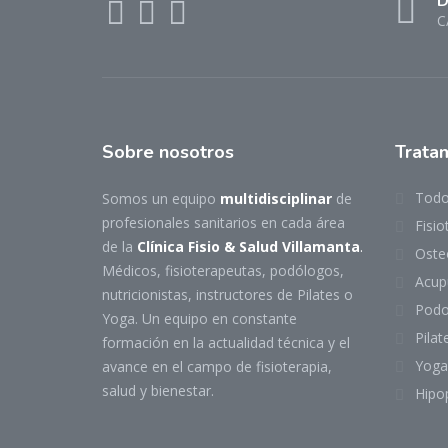
D
C
Sobre nosotros
Trata
Todo
Somos un equipo
multidisciplinar
de
profesionales sanitarios en cada área
Fisio
de la
Clínica Fisio & Salud Villamanta
.
Oste
Médicos, fisioterapeutas, podólogos,
Acup
nutricionistas, instructores de Pilates o
Podol
Yoga. Un equipo en constante
Pilat
formación en la actualidad técnica y el
Yoga
avance en el campo de fisioterapia,
salud y bienestar.
Hipo