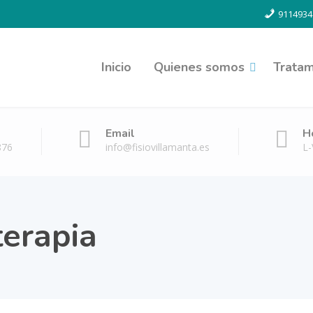
9114934
Inicio
Quienes somos
Tratam
Email
H
876
info@fisiovillamanta.es
L-
terapia