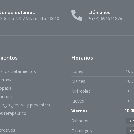
Donde estamos
Llámanos
C/Roma Nº27 Villamanta 28610
+ (34) 691511876
mientos
Horarios
s los tratamientos
Lunes
10:0
terapia
Martes
10:0
opatía
Miércoles
10:0
untura
Jueves
10:0
ogía general y preventiva
Viernes
10:0
es terapéutico
Sábados
C
presivos
Domingos
C