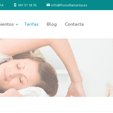
14
691 51 18 76
info@fisiovillamanta.es
ientos
Tarifas
Blog
Contacta