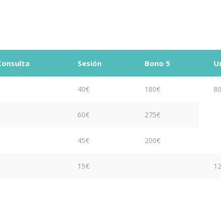
Consulta
Sesión
Bono 5
Ur
40€
180€
8
60€
275€
45€
200€
15€
12