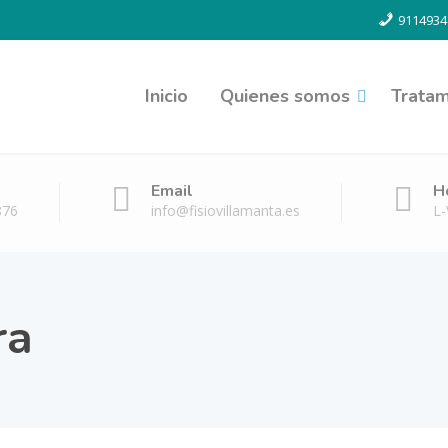
9114934
Inicio
Quienes somos
Tratam
Email
H
876
info@fisiovillamanta.es
L-
ra