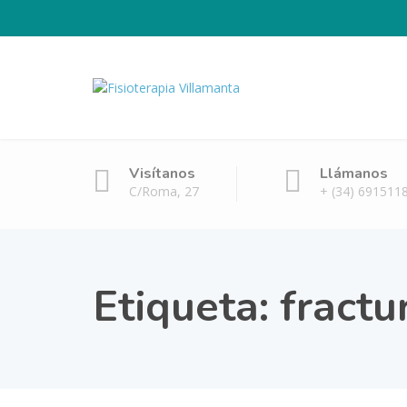
Visítanos
Llámanos
C/Roma, 27
+ (34) 691511
Etiqueta:
fractu