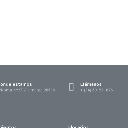
onde estamos
Llámanos
/Roma Nº27 Villamanta 28610
+ (34) 691511876
mientos
Horarios