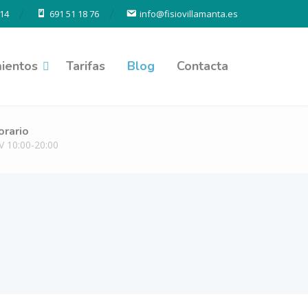
14
691 51 18 76
info@fisiovillamanta.es
ientos
Tarifas
Blog
Contacta
orario
V 10:00-20:00